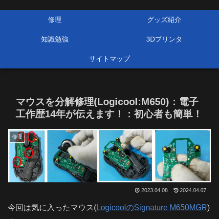
修理
グッズ紹介
知識勉強
3Dプリンタ
サイトマップ
マウスを分解修理(Logicool:M650)：電子
工作歴14年が伝えます！：初心者も簡単！
修理
2023.04.08
2024.04.07
今回は気に入ったマウス(
LogicoolのSignature M650MGR
)