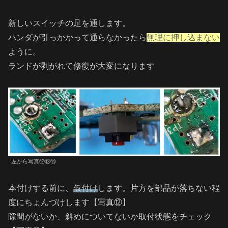
新しいスイッチの足を通します。
ハンダが引っかかって通らなかったら
無理に押し込まない
ように。
ランドが剥がれて修復が大変になります
左から写真⑫⑬⑭
本付けする前に、
仮付け
します。片方を部品が落ちない程
度にちょんづけします【写真⑫】
隙間がないか、斜めについてないか取付状態をチェック