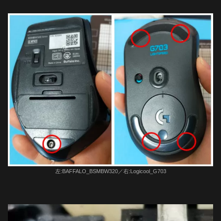
左:BAFFALO_BSMBW320／右:Logicool_G703