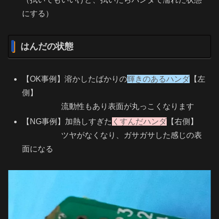
にする）
はんだの状態
【OK事例】溶かしたばかりの
輝きのあるハンダ
【左
側】
流動性もあり表面が丸っこくなります
【NG事例】加熱しすぎた
くすんだハンダ
【右側】
ツヤがなくなり、ガサガサした感じの表
面になる