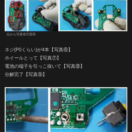
左から写真⑥⑦⑧⑨
ネジ(P0くらい)が4本【写真⑥】
ホイールとって【写真⑦】
電池の端子を引っこ抜いて【写真⑧】
分解完了【写真⑨】