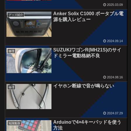
2025.03.09
Anker Solix C1000 ポータブル電
グッズ紹介
源を購入レビュー
2024.09.14
SUZUKIワゴンR(MH21S)のサイ
修理
ドミラー電動格納不良
2024.08.16
イヤホン断線で音が鳴らない
修理
2024.07.29
Arduinoで4×4キーパッドを使う
知識勉強
方法