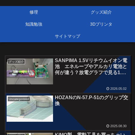
修理
グッズ紹介
知識勉強
3Dプリンタ
サイトマップ
SANPIMA 1.5Vリチウムイオン電
グッズ紹介
池 エネループやアルカリ電池と
何が違う？放電グラフで見る1.5V
リチウムの正体
2026.05.02
HOZANのN-57.P-51のグリップ交
Uncategorized
換
2025.08.30
KIMO製 電動工具を買っちゃい