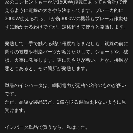
家のコンセントも一か所1500W(複数口あっても合計)で使
えるように電線の太さやら決まってます。ブレーカ的に
3000W使えるなら、1か所3000Wの機器もブレーカ作動せ
ずに動かせるわけですが、定格超えて使うと発熱します。
発熱して、手で触れる熱い程度ならまだしも、銅線の前に
周りの被覆や樹脂パーツが溶けたりして、ショートや、破
損、火事に発展します。更に刺さりが悪い、とか。接触が
悪とこあると、その箇所が発熱します。
単品のインバータは、瞬間電力が定格の2倍のものが多い
です。
ただ、高級な製品ほど、2倍を取る製品は少ないように見
受けます。
インバータ単品で買うなら、私はこれ。