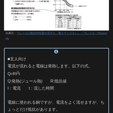
出典元：
ブレーカの動作特性図の見方を、教えてください。 – ブレーカ – Panaso
nic
■玄人向け
電流が流れると電線は発熱します。以下の式。
2
Q=RI
t
Q:発熱(ジュール熱) R:抵抗値
I：電流 t：流した時間
電線に使われる銅ですが、電流をよく流せますが、ち
ょっとだけ抵抗があります。