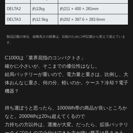
DELTA2
約12kg
約211 × 400 × 281mm
DELTA3
約12.5kg
約202 × 397.6 × 283.6mm
製品記載の単位、縦横高さの順番は、比較のためにHP記載から変えて揃えていま
す。
C1000は「業界屈指のコンパクトさ」
確かに小さいが、そこまでの優位性はなし。
結局バッテリーが重いので、電力量と重さは、比例し、大
体おんなじ重さ。何の分、軽いのか。ケース？冷却？電子
機器？
持ち運ぼうと思ったら、1000Wh帯の商品が良いところか
なと。2000Whは20㎏超えてくるので
力持ちの方以外は、運搬が大変。だったら、拡張バッテリ
ータイプのもので小分けできた方が使い勝手は良さそう。