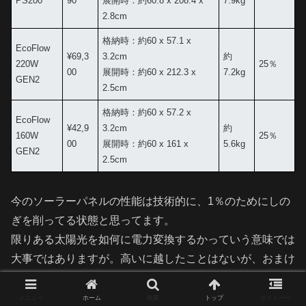
PS200
90
展開時：約60.8 x 208.4 x
7.9kg
2.8cm
格納時：約60 x 57.1 x
EcoFlow
¥69,3
3.2cm
約
220W
25％
00
展開時：約60 x 212.3 x
7.2kg
GEN2
2.5cm
格納時：約60 x 57.2 x
EcoFlow
¥42,9
3.2cm
約
160W
25％
00
展開時：約60 x 161 x
5.6kg
GEN2
2.5cm
今のソーラーパネルの性能は技術的に、1％のためにしの
ぎを削ってる状態と思ってます。
限りある太陽光を如何に電力変換するかっていう意味では
大事ではありますが。高いに越したことはないが、おまけ
的に考えている私はあんまり重要視してない。
メニュー
ホーム
検索
トップ
サイドバー