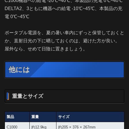
C1000機器への給電 -20℃~40℃、本製品の充電 0℃~40℃
DELTA2、3ともに機器への給電 -10℃~45℃、本製品の充
電 0℃~45℃
ポータブル電源を、夏の暑い車内にずっと保管しておくと
か、直射日光の下に晒しておくのは、避けた方が良い。
屋外なら、せめて日陰に置きましょう。
他には
重量とサイズ
製品
重量
サイズ
C1000
約12.9kg
約205 × 376 × 267mm