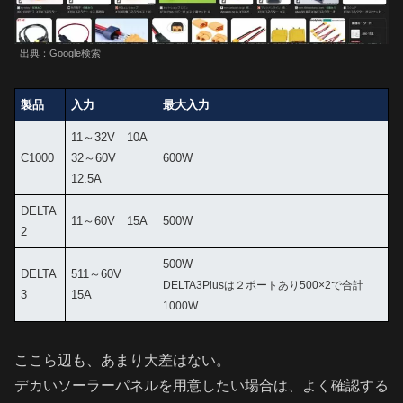
出典：Google検索
製品
入力
最大入力
11～32V 10A
C1000
32～60V
600W
12.5A
DELTA
11～60V 15A
500W
2
500W
DELTA
511～60V
DELTA3Plusは２ポートあり500×2で合計
3
15A
1000W
ここら辺も、あまり大差はない。
デカいソーラーパネルを用意したい場合は、よく確認する