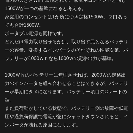
電力の大きさWhで表現される。家庭用コンセントと同じ
1500Wが一つの基準になると考える。
家庭用のコンセントは1か所につき定格1500W。２口あっ
ても合計1500W。
ポータブル電源も同様です。
どれだけ電力取り出せるかは、取り出す元となるバッテリ
ーの容量、変換するインバータのそれぞれの性能次第。バ
ッテリーが1000Ｗｈなら1000Ｗの定格出力が基準。
1000Ｗｈのバッテリーに無理させれば、2000Ｗの定格出
力のインバータを組み合わせることはできるが、バッテリ
ーが早期にダメになります。バッテリー項目のCレートの
話。
また負荷動かしている状態で、バッテリー側の故障や低電
圧や過負荷保護で電流が急にシャットダウンされると、イ
ンバータが壊れる原因になります。