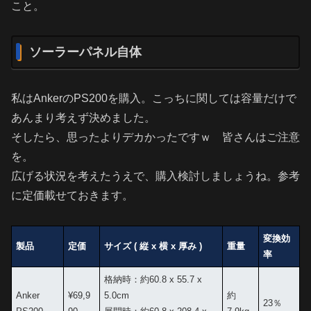
こと。
ソーラーパネル自体
私はAnkerのPS200を購入。こっちに関しては容量だけで
あんまり考えず決めました。
そしたら、思ったよりデカかったですｗ 皆さんはご注意
を。
広げる状況を考えたうえで、購入検討しましょうね。参考
に定価載せておきます。
変換効
製品
定価
サイズ ( 縦 x 横 x 厚み )
重量
率
格納時：約60.8 x 55.7 x
Anker
¥69,9
5.0cm
約
23％