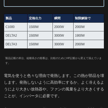
製品
定格出力
瞬間
制限解除で
C1000
1500W
2000W
2000W
DELTA2
1500W
3000W
1900W
DELTA3
1500W
3000W
2000W
製品記載の単位、縦横高さの順番は、比較のためにHP記載から変えて揃えていま
す。
電気を使うと色々な理由で発熱します。この熱が部品を壊
します。発熱しないように高効率にするか、よく冷えるよ
うにより大きい放熱器や、ファンの風量をより大きくする
ことが、インバータに必要です。